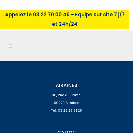
Appelez le 03 22 70 00 46 – Équipe sur site 7 j/7
et 24h/24
AIRAINES
36, Rue du Hamel
80270 Airaines
Tél.: 03 22 25 61 28
CAMON